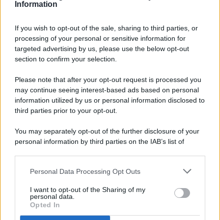
Information
If you wish to opt-out of the sale, sharing to third parties, or
processing of your personal or sensitive information for
targeted advertising by us, please use the below opt-out
© 2026 - Pianeta Design - P.IVA 04827280654 - Testata
section to confirm your selection.
Registrata Al Tribunale Di Nocera Inferiore N. 8/2020 - RG N.
1336/2020
Please note that after your opt-out request is processed you
ISCRIZIONE AL ROC N. 35792 – ISCRITTA ALL’ANSO
may continue seeing interest-based ads based on personal
(ASSOCIAZIONE NAZIONALE STAMPA ONLINE)
information utilized by us or personal information disclosed to
third parties prior to your opt-out.
PRIVACY E NOTIFICHE
You may separately opt-out of the further disclosure of your
personal information by third parties on the IAB’s list of
PREFERENZE PRIVACY
downstream participants.
MAPPA DEL SITO
Personal Data Processing Opt Outs
This information may also be disclosed by us to third parties
on the IAB’s List of Downstream Participants that may further
I want to opt-out of the Sharing of my
disclose it to other third parties.
personal data.
Opted In