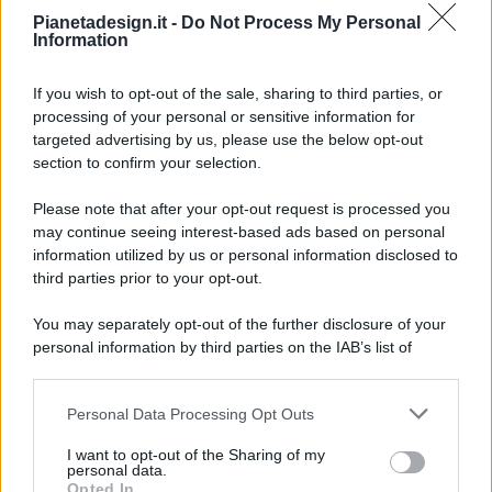
Pianetadesign.it -
Do Not Process My Personal
Information
If you wish to opt-out of the sale, sharing to third parties, or
processing of your personal or sensitive information for
targeted advertising by us, please use the below opt-out
© 2026 - Pianeta Design - P.IVA 04827280654 - Testata
section to confirm your selection.
Registrata Al Tribunale Di Nocera Inferiore N. 8/2020 - RG N.
1336/2020
Please note that after your opt-out request is processed you
ISCRIZIONE AL ROC N. 35792 – ISCRITTA ALL’ANSO
may continue seeing interest-based ads based on personal
(ASSOCIAZIONE NAZIONALE STAMPA ONLINE)
information utilized by us or personal information disclosed to
third parties prior to your opt-out.
PRIVACY E NOTIFICHE
You may separately opt-out of the further disclosure of your
personal information by third parties on the IAB’s list of
PREFERENZE PRIVACY
downstream participants.
MAPPA DEL SITO
Personal Data Processing Opt Outs
This information may also be disclosed by us to third parties
on the IAB’s List of Downstream Participants that may further
I want to opt-out of the Sharing of my
disclose it to other third parties.
personal data.
Opted In