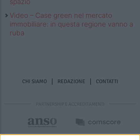
spazio
Video – Case green nel mercato
immobiliare: in questa regione vanno a
ruba
CHI SIAMO
REDAZIONE
CONTATTI
PARTNERSHIP E ACCREDITAMENTI