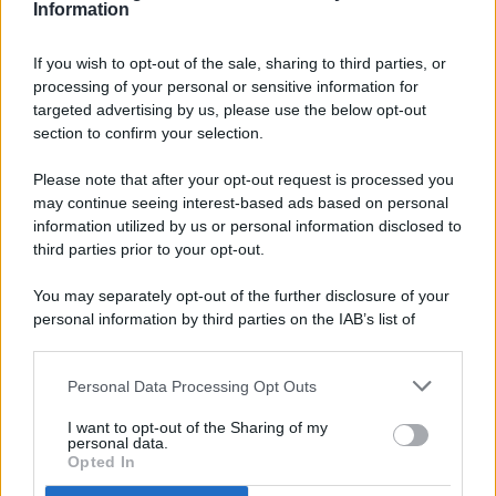
Information
If you wish to opt-out of the sale, sharing to third parties, or
processing of your personal or sensitive information for
targeted advertising by us, please use the below opt-out
© 2026 - Pianeta Design - P.IVA 04827280654 - Testata
section to confirm your selection.
Registrata Al Tribunale Di Nocera Inferiore N. 8/2020 - RG N.
1336/2020
Please note that after your opt-out request is processed you
ISCRIZIONE AL ROC N. 35792 – ISCRITTA ALL’ANSO
may continue seeing interest-based ads based on personal
(ASSOCIAZIONE NAZIONALE STAMPA ONLINE)
information utilized by us or personal information disclosed to
third parties prior to your opt-out.
PRIVACY E NOTIFICHE
You may separately opt-out of the further disclosure of your
personal information by third parties on the IAB’s list of
PREFERENZE PRIVACY
downstream participants.
MAPPA DEL SITO
Personal Data Processing Opt Outs
This information may also be disclosed by us to third parties
on the IAB’s List of Downstream Participants that may further
I want to opt-out of the Sharing of my
disclose it to other third parties.
personal data.
Opted In