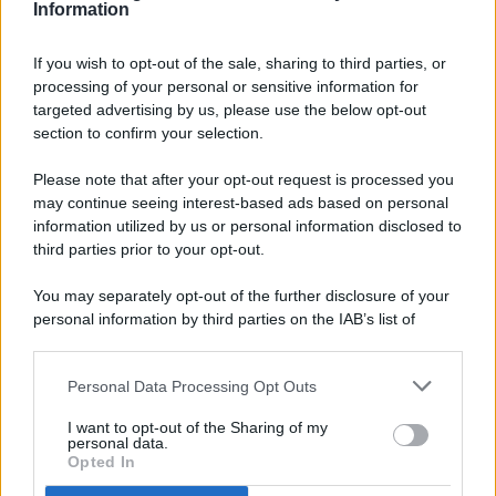
Information
If you wish to opt-out of the sale, sharing to third parties, or
processing of your personal or sensitive information for
targeted advertising by us, please use the below opt-out
© 2026 - Pianeta Design - P.IVA 04827280654 - Testata
section to confirm your selection.
Registrata Al Tribunale Di Nocera Inferiore N. 8/2020 - RG N.
1336/2020
Please note that after your opt-out request is processed you
ISCRIZIONE AL ROC N. 35792 – ISCRITTA ALL’ANSO
may continue seeing interest-based ads based on personal
(ASSOCIAZIONE NAZIONALE STAMPA ONLINE)
information utilized by us or personal information disclosed to
third parties prior to your opt-out.
PRIVACY E NOTIFICHE
You may separately opt-out of the further disclosure of your
personal information by third parties on the IAB’s list of
PREFERENZE PRIVACY
downstream participants.
MAPPA DEL SITO
Personal Data Processing Opt Outs
This information may also be disclosed by us to third parties
on the IAB’s List of Downstream Participants that may further
I want to opt-out of the Sharing of my
disclose it to other third parties.
personal data.
Opted In