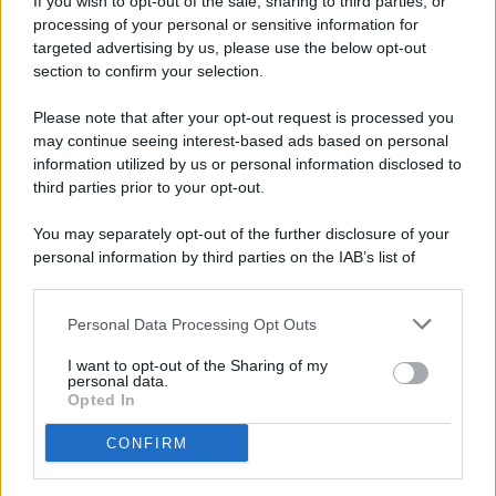
If you wish to opt-out of the sale, sharing to third parties, or
processing of your personal or sensitive information for
targeted advertising by us, please use the below opt-out
© 2026 - Pianeta Design - P.IVA 04827280654 - Testata
section to confirm your selection.
Registrata Al Tribunale Di Nocera Inferiore N. 8/2020 - RG N.
1336/2020
Please note that after your opt-out request is processed you
ISCRIZIONE AL ROC N. 35792 – ISCRITTA ALL’ANSO
may continue seeing interest-based ads based on personal
(ASSOCIAZIONE NAZIONALE STAMPA ONLINE)
information utilized by us or personal information disclosed to
third parties prior to your opt-out.
PRIVACY E NOTIFICHE
You may separately opt-out of the further disclosure of your
personal information by third parties on the IAB’s list of
PREFERENZE PRIVACY
downstream participants.
MAPPA DEL SITO
Personal Data Processing Opt Outs
This information may also be disclosed by us to third parties
on the IAB’s List of Downstream Participants that may further
I want to opt-out of the Sharing of my
disclose it to other third parties.
personal data.
Opted In
CONFIRM