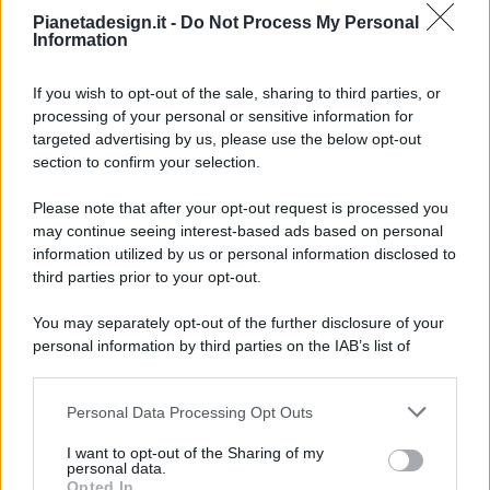
Pianetadesign.it -
Do Not Process My Personal
Information
If you wish to opt-out of the sale, sharing to third parties, or
processing of your personal or sensitive information for
targeted advertising by us, please use the below opt-out
© 2026 - Pianeta Design - P.IVA 04827280654 - Testata
section to confirm your selection.
Registrata Al Tribunale Di Nocera Inferiore N. 8/2020 - RG N.
1336/2020
Please note that after your opt-out request is processed you
ISCRIZIONE AL ROC N. 35792 – ISCRITTA ALL’ANSO
may continue seeing interest-based ads based on personal
(ASSOCIAZIONE NAZIONALE STAMPA ONLINE)
information utilized by us or personal information disclosed to
third parties prior to your opt-out.
PRIVACY E NOTIFICHE
You may separately opt-out of the further disclosure of your
personal information by third parties on the IAB’s list of
PREFERENZE PRIVACY
downstream participants.
MAPPA DEL SITO
Personal Data Processing Opt Outs
This information may also be disclosed by us to third parties
on the IAB’s List of Downstream Participants that may further
I want to opt-out of the Sharing of my
disclose it to other third parties.
personal data.
Opted In