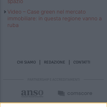
spazio
Video – Case green nel mercato
immobiliare: in questa regione vanno a
ruba
CHI SIAMO
REDAZIONE
CONTATTI
PARTNERSHIP E ACCREDITAMENTI