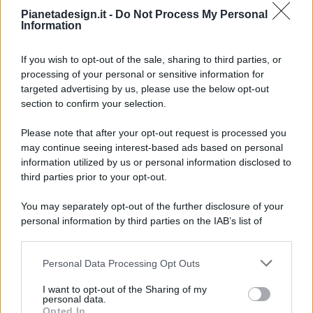
Pianetadesign.it -
Do Not Process My Personal
Information
If you wish to opt-out of the sale, sharing to third parties, or
processing of your personal or sensitive information for
targeted advertising by us, please use the below opt-out
© 2026 - Pianeta Design - P.IVA 04827280654 - Testata
section to confirm your selection.
Registrata Al Tribunale Di Nocera Inferiore N. 8/2020 - RG N.
1336/2020
Please note that after your opt-out request is processed you
ISCRIZIONE AL ROC N. 35792 – ISCRITTA ALL’ANSO
may continue seeing interest-based ads based on personal
(ASSOCIAZIONE NAZIONALE STAMPA ONLINE)
information utilized by us or personal information disclosed to
third parties prior to your opt-out.
PRIVACY E NOTIFICHE
You may separately opt-out of the further disclosure of your
personal information by third parties on the IAB’s list of
PREFERENZE PRIVACY
downstream participants.
MAPPA DEL SITO
Personal Data Processing Opt Outs
This information may also be disclosed by us to third parties
on the IAB’s List of Downstream Participants that may further
I want to opt-out of the Sharing of my
disclose it to other third parties.
personal data.
Opted In