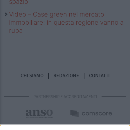
spazio
Video – Case green nel mercato
immobiliare: in questa regione vanno a
ruba
CHI SIAMO
REDAZIONE
CONTATTI
PARTNERSHIP E ACCREDITAMENTI