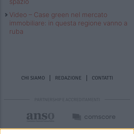
spazio
Video – Case green nel mercato
immobiliare: in questa regione vanno a
ruba
CHI SIAMO
REDAZIONE
CONTATTI
PARTNERSHIP E ACCREDITAMENTI