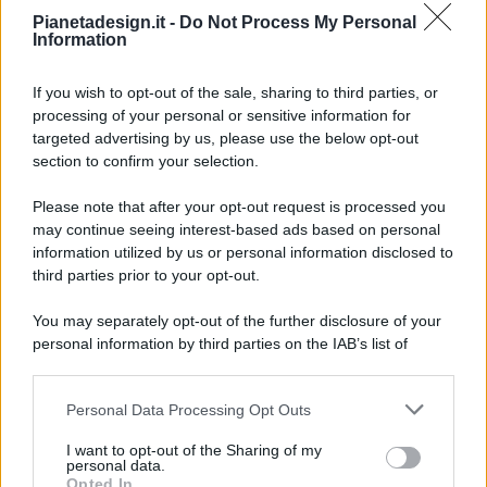
Pianetadesign.it -
Do Not Process My Personal
Information
If you wish to opt-out of the sale, sharing to third parties, or
processing of your personal or sensitive information for
targeted advertising by us, please use the below opt-out
© 2026 - Pianeta Design - P.IVA 04827280654 - Testata
section to confirm your selection.
Registrata Al Tribunale Di Nocera Inferiore N. 8/2020 - RG N.
1336/2020
Please note that after your opt-out request is processed you
ISCRIZIONE AL ROC N. 35792 – ISCRITTA ALL’ANSO
may continue seeing interest-based ads based on personal
(ASSOCIAZIONE NAZIONALE STAMPA ONLINE)
information utilized by us or personal information disclosed to
third parties prior to your opt-out.
PRIVACY E NOTIFICHE
You may separately opt-out of the further disclosure of your
personal information by third parties on the IAB’s list of
PREFERENZE PRIVACY
downstream participants.
MAPPA DEL SITO
Personal Data Processing Opt Outs
This information may also be disclosed by us to third parties
on the IAB’s List of Downstream Participants that may further
I want to opt-out of the Sharing of my
disclose it to other third parties.
personal data.
Opted In