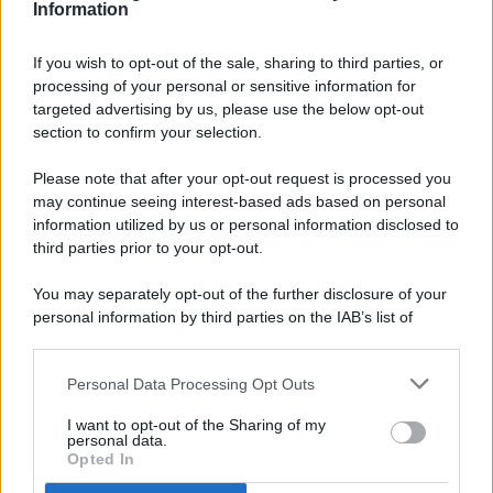
Information
If you wish to opt-out of the sale, sharing to third parties, or
processing of your personal or sensitive information for
targeted advertising by us, please use the below opt-out
© 2026 - Pianeta Design - P.IVA 04827280654 - Testata
section to confirm your selection.
Registrata Al Tribunale Di Nocera Inferiore N. 8/2020 - RG N.
1336/2020
Please note that after your opt-out request is processed you
ISCRIZIONE AL ROC N. 35792 – ISCRITTA ALL’ANSO
may continue seeing interest-based ads based on personal
(ASSOCIAZIONE NAZIONALE STAMPA ONLINE)
information utilized by us or personal information disclosed to
third parties prior to your opt-out.
PRIVACY E NOTIFICHE
You may separately opt-out of the further disclosure of your
personal information by third parties on the IAB’s list of
PREFERENZE PRIVACY
downstream participants.
MAPPA DEL SITO
Personal Data Processing Opt Outs
This information may also be disclosed by us to third parties
on the IAB’s List of Downstream Participants that may further
I want to opt-out of the Sharing of my
disclose it to other third parties.
personal data.
Opted In