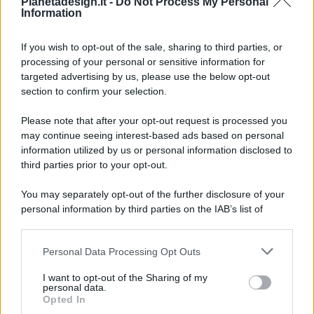
Pianetadesign.it -
Do Not Process My Personal
Information
If you wish to opt-out of the sale, sharing to third parties, or
processing of your personal or sensitive information for
targeted advertising by us, please use the below opt-out
© 2026 - Pianeta Design - P.IVA 04827280654 - Testata
section to confirm your selection.
Registrata Al Tribunale Di Nocera Inferiore N. 8/2020 - RG N.
1336/2020
Please note that after your opt-out request is processed you
ISCRIZIONE AL ROC N. 35792 – ISCRITTA ALL’ANSO
may continue seeing interest-based ads based on personal
(ASSOCIAZIONE NAZIONALE STAMPA ONLINE)
information utilized by us or personal information disclosed to
third parties prior to your opt-out.
PRIVACY E NOTIFICHE
You may separately opt-out of the further disclosure of your
personal information by third parties on the IAB’s list of
PREFERENZE PRIVACY
downstream participants.
MAPPA DEL SITO
Personal Data Processing Opt Outs
This information may also be disclosed by us to third parties
on the IAB’s List of Downstream Participants that may further
I want to opt-out of the Sharing of my
disclose it to other third parties.
personal data.
Opted In