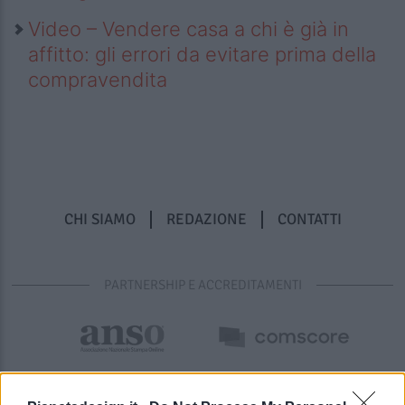
Video – Vendere casa a chi è già in
affitto: gli errori da evitare prima della
compravendita
CHI SIAMO
REDAZIONE
CONTATTI
PARTNERSHIP E ACCREDITAMENTI