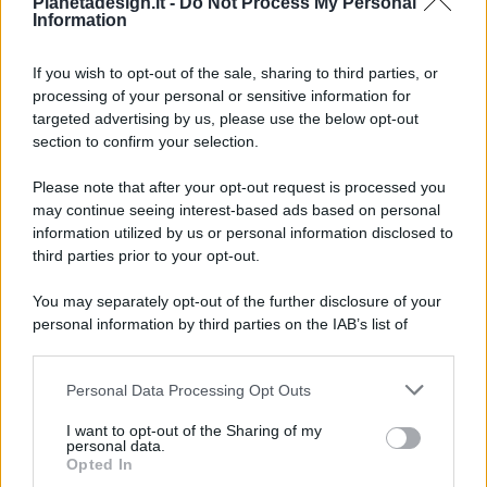
Pianetadesign.it -
Do Not Process My Personal
Information
If you wish to opt-out of the sale, sharing to third parties, or
processing of your personal or sensitive information for
targeted advertising by us, please use the below opt-out
© 2026 - Pianeta Design - P.IVA 04827280654 - Testata
section to confirm your selection.
Registrata Al Tribunale Di Nocera Inferiore N. 8/2020 - RG N.
1336/2020
Please note that after your opt-out request is processed you
ISCRIZIONE AL ROC N. 35792 – ISCRITTA ALL’ANSO
may continue seeing interest-based ads based on personal
(ASSOCIAZIONE NAZIONALE STAMPA ONLINE)
information utilized by us or personal information disclosed to
third parties prior to your opt-out.
PRIVACY E NOTIFICHE
You may separately opt-out of the further disclosure of your
personal information by third parties on the IAB’s list of
PREFERENZE PRIVACY
downstream participants.
MAPPA DEL SITO
Personal Data Processing Opt Outs
This information may also be disclosed by us to third parties
on the IAB’s List of Downstream Participants that may further
I want to opt-out of the Sharing of my
disclose it to other third parties.
personal data.
Opted In