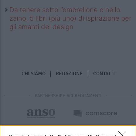
Da tenere sotto l’ombrellone o nello
zaino, 5 libri (più uno) di ispirazione per
gli amanti del design
CHI SIAMO
REDAZIONE
CONTATTI
PARTNERSHIP E ACCREDITAMENTI