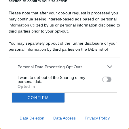
section to confirm your selection.
Please note that after your opt-out request is processed you
DESIGN
may continue seeing interest-based ads based on personal
information utilized by us or personal information disclosed to
third parties prior to your opt-out.
You may separately opt-out of the further disclosure of your
personal information by third parties on the IAB’s list of
downstream participants.
Personal Data Processing Opt Outs
This information may also be disclosed by us to third parties
on the IAB’s List of Downstream Participants that may further
Per un’architettura di relazione. L’ampliamento del
I want to opt-out of the Sharing of my
disclose it to other third parties.
personal data.
Pastificio Agricolo Mancini evoca tempo lento e
Opted In
cura.
CONFIRM
DESIGN
Data Deletion
Data Access
Privacy Policy