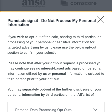
Pianetadesign.it -
Do Not Process My Personal
Information
If you wish to opt-out of the sale, sharing to third parties, or
processing of your personal or sensitive information for
targeted advertising by us, please use the below opt-out
© 2026 - Pianeta Design - P.IVA 04827280654 - Testata
section to confirm your selection.
Registrata Al Tribunale Di Nocera Inferiore N. 8/2020 - RG N.
1336/2020
Please note that after your opt-out request is processed you
ISCRIZIONE AL ROC N. 35792 – ISCRITTA ALL’ANSO
may continue seeing interest-based ads based on personal
(ASSOCIAZIONE NAZIONALE STAMPA ONLINE)
information utilized by us or personal information disclosed to
third parties prior to your opt-out.
PRIVACY E NOTIFICHE
You may separately opt-out of the further disclosure of your
personal information by third parties on the IAB’s list of
PREFERENZE PRIVACY
downstream participants.
MAPPA DEL SITO
Personal Data Processing Opt Outs
This information may also be disclosed by us to third parties