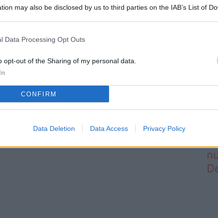
Vi
tion may also be disclosed by us to third parties on the IAB’s List of 
co
 that may further disclose it to other third parties.
co
l Data Processing Opt Outs
im
o opt-out of the Sharing of my personal data.
4 
In
co
co
CONFIRM
im
26
prende forma una nuova idea di cucina
Vi
Data Deletion
Data Access
Privacy Policy
ercati e linee eleganti si incontrano per creare
so
nu
D