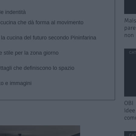
e indentità
Mais
a cucina che dà forma al movimento
pare
non 
 la cucina del futuro secondo Pininfarina
e stile per la zona giorno
CAT
tagli che definiscono lo spazio
to e immagini
OBI 
idee
com
CAT