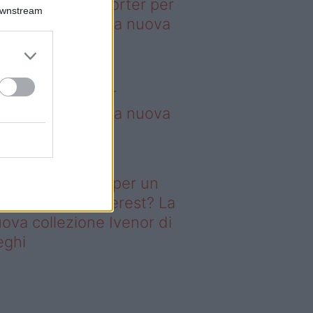
deo – 4 borse Porter per
Downstream
nquistare tutti: la nuova
llaborazione è
perdibile
borse Porter per
nquistare tutti: la nuova
llaborazione è
perdibile
deo – Il segreto per un
ggiorno da Pinterest? La
ova collezione Ivenor di
eghi