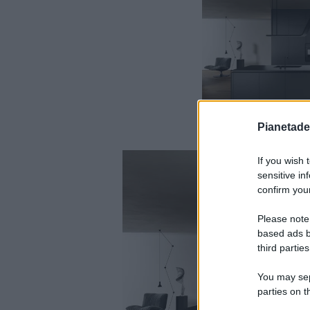
Pianetades
If you wish 
sensitive in
confirm your
Please note
based ads b
third parties
You may sepa
parties on t