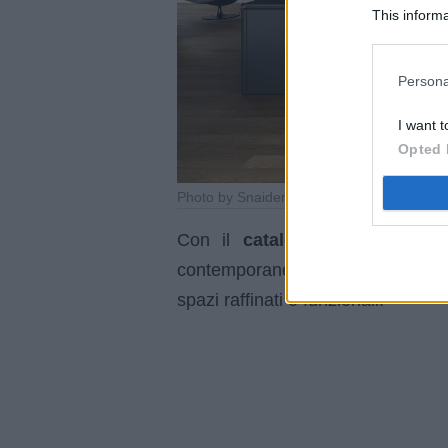
This informa
Participants
Persona
I want t
Opted 
Photo by Snaidero
Con il
catalogo Snaidero 20
contemporanea, dove materiali ric
spazi raffinati e funzionali.