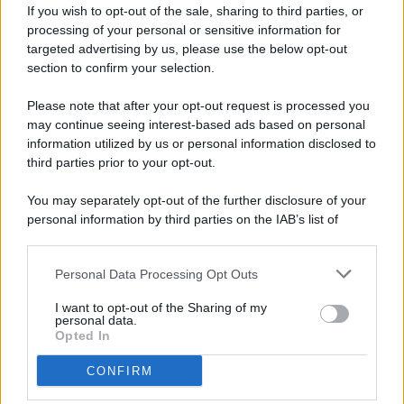
If you wish to opt-out of the sale, sharing to third parties, or
processing of your personal or sensitive information for
targeted advertising by us, please use the below opt-out
© 2026 - Pianeta Design - P.IVA 04827280654 - Testata
section to confirm your selection.
Registrata Al Tribunale Di Nocera Inferiore N. 8/2020 - RG N.
1336/2020
Please note that after your opt-out request is processed you
ISCRIZIONE AL ROC N. 35792 – ISCRITTA ALL’ANSO
may continue seeing interest-based ads based on personal
(ASSOCIAZIONE NAZIONALE STAMPA ONLINE)
information utilized by us or personal information disclosed to
third parties prior to your opt-out.
PRIVACY E NOTIFICHE
You may separately opt-out of the further disclosure of your
personal information by third parties on the IAB’s list of
PREFERENZE PRIVACY
downstream participants.
MAPPA DEL SITO
Personal Data Processing Opt Outs
This information may also be disclosed by us to third parties
on the IAB’s List of Downstream Participants that may further
I want to opt-out of the Sharing of my
disclose it to other third parties.
personal data.
Opted In
CONFIRM