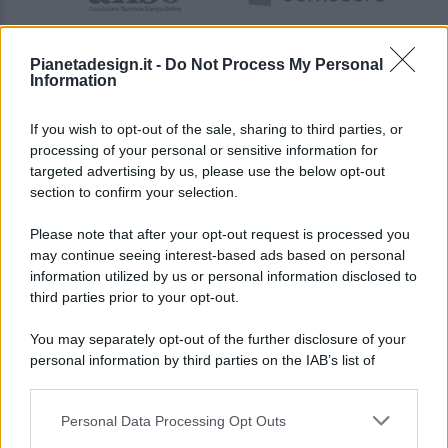
Pianetadesign.it -
Do Not Process My Personal
Information
If you wish to opt-out of the sale, sharing to third parties, or
processing of your personal or sensitive information for
targeted advertising by us, please use the below opt-out
© 2026 - Pianeta Design - P.IVA 04827280654 - Testata
section to confirm your selection.
Registrata Al Tribunale Di Nocera Inferiore N. 8/2020 - RG N.
1336/2020
Please note that after your opt-out request is processed you
ISCRIZIONE AL ROC N. 35792 – ISCRITTA ALL’ANSO
may continue seeing interest-based ads based on personal
(ASSOCIAZIONE NAZIONALE STAMPA ONLINE)
information utilized by us or personal information disclosed to
third parties prior to your opt-out.
PRIVACY E NOTIFICHE
You may separately opt-out of the further disclosure of your
personal information by third parties on the IAB’s list of
PREFERENZE PRIVACY
downstream participants.
MAPPA DEL SITO
Personal Data Processing Opt Outs
This information may also be disclosed by us to third parties
on the IAB’s List of Downstream Participants that may further