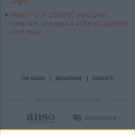
Deghi
Video – Con 200.000 euro puoi
comprare una casa 4 volte più grande:
ecco dove
CHI SIAMO
REDAZIONE
CONTATTI
PARTNERSHIP E ACCREDITAMENTI