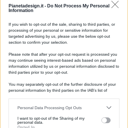
Pianetadesign.it -
Do Not Process My Personal
Information
If you wish to opt-out of the sale, sharing to third parties, or
processing of your personal or sensitive information for
targeted advertising by us, please use the below opt-out
© 2026 - Pianeta Design - P.IVA 04827280654 - Testata
section to confirm your selection.
Registrata Al Tribunale Di Nocera Inferiore N. 8/2020 - RG N.
1336/2020
Please note that after your opt-out request is processed you
ISCRIZIONE AL ROC N. 35792 – ISCRITTA ALL’ANSO
may continue seeing interest-based ads based on personal
(ASSOCIAZIONE NAZIONALE STAMPA ONLINE)
information utilized by us or personal information disclosed to
third parties prior to your opt-out.
PRIVACY E NOTIFICHE
You may separately opt-out of the further disclosure of your
personal information by third parties on the IAB’s list of
PREFERENZE PRIVACY
downstream participants.
MAPPA DEL SITO
Personal Data Processing Opt Outs
This information may also be disclosed by us to third parties
on the IAB’s List of Downstream Participants that may further
I want to opt-out of the Sharing of my
disclose it to other third parties.
personal data.
Opted In