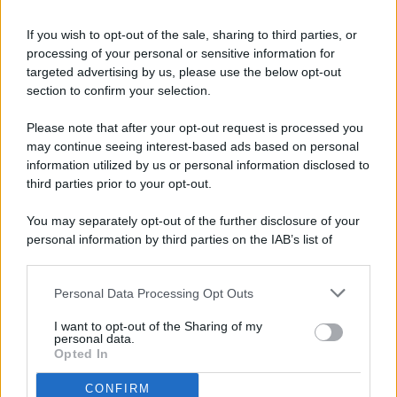
If you wish to opt-out of the sale, sharing to third parties, or
processing of your personal or sensitive information for
targeted advertising by us, please use the below opt-out
© 2026 - Pianeta Design - P.IVA 04827280654 - Testata
section to confirm your selection.
Registrata Al Tribunale Di Nocera Inferiore N. 8/2020 - RG N.
1336/2020
Please note that after your opt-out request is processed you
ISCRIZIONE AL ROC N. 35792 – ISCRITTA ALL’ANSO
may continue seeing interest-based ads based on personal
(ASSOCIAZIONE NAZIONALE STAMPA ONLINE)
information utilized by us or personal information disclosed to
third parties prior to your opt-out.
PRIVACY E NOTIFICHE
You may separately opt-out of the further disclosure of your
personal information by third parties on the IAB’s list of
PREFERENZE PRIVACY
downstream participants.
MAPPA DEL SITO
Personal Data Processing Opt Outs
This information may also be disclosed by us to third parties
on the IAB’s List of Downstream Participants that may further
I want to opt-out of the Sharing of my
disclose it to other third parties.
personal data.
Opted In
CONFIRM