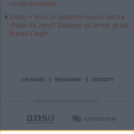
compravendita
Video – Vuoi un giardino nuovo senza
rifarlo da zero? Bastano gli arredi giusti
firmati Deghi
CHI SIAMO
REDAZIONE
CONTATTI
PARTNERSHIP E ACCREDITAMENTI