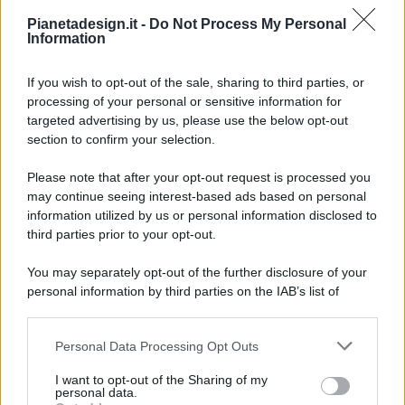
Pianetadesign.it -
Do Not Process My Personal
Information
If you wish to opt-out of the sale, sharing to third parties, or
processing of your personal or sensitive information for
targeted advertising by us, please use the below opt-out
© 2026 - Pianeta Design - P.IVA 04827280654 - Testata
section to confirm your selection.
Registrata Al Tribunale Di Nocera Inferiore N. 8/2020 - RG N.
1336/2020
Please note that after your opt-out request is processed you
ISCRIZIONE AL ROC N. 35792 – ISCRITTA ALL’ANSO
may continue seeing interest-based ads based on personal
(ASSOCIAZIONE NAZIONALE STAMPA ONLINE)
information utilized by us or personal information disclosed to
third parties prior to your opt-out.
PRIVACY E NOTIFICHE
You may separately opt-out of the further disclosure of your
personal information by third parties on the IAB’s list of
PREFERENZE PRIVACY
downstream participants.
MAPPA DEL SITO
Personal Data Processing Opt Outs
This information may also be disclosed by us to third parties
on the IAB’s List of Downstream Participants that may further
I want to opt-out of the Sharing of my
disclose it to other third parties.
personal data.