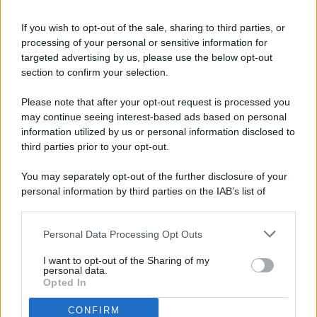
If you wish to opt-out of the sale, sharing to third parties, or
processing of your personal or sensitive information for
targeted advertising by us, please use the below opt-out
© 2026 - Pianeta Design - P.IVA 04827280654 - Testata
section to confirm your selection.
Registrata Al Tribunale Di Nocera Inferiore N. 8/2020 - RG N.
1336/2020
Please note that after your opt-out request is processed you
ISCRIZIONE AL ROC N. 35792 – ISCRITTA ALL’ANSO
may continue seeing interest-based ads based on personal
(ASSOCIAZIONE NAZIONALE STAMPA ONLINE)
information utilized by us or personal information disclosed to
third parties prior to your opt-out.
PRIVACY E NOTIFICHE
You may separately opt-out of the further disclosure of your
personal information by third parties on the IAB’s list of
PREFERENZE PRIVACY
downstream participants.
MAPPA DEL SITO
Personal Data Processing Opt Outs
This information may also be disclosed by us to third parties
on the IAB’s List of Downstream Participants that may further
I want to opt-out of the Sharing of my
disclose it to other third parties.
personal data.
Opted In
CONFIRM