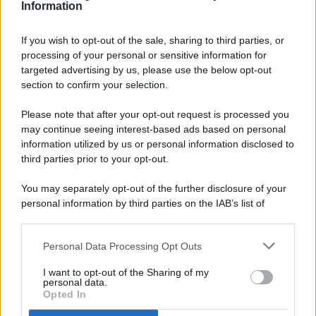
Information
If you wish to opt-out of the sale, sharing to third parties, or
processing of your personal or sensitive information for
targeted advertising by us, please use the below opt-out
© 2026 - Pianeta Design - P.IVA 04827280654 - Testata
section to confirm your selection.
Registrata Al Tribunale Di Nocera Inferiore N. 8/2020 - RG N.
1336/2020
Please note that after your opt-out request is processed you
ISCRIZIONE AL ROC N. 35792 – ISCRITTA ALL’ANSO
may continue seeing interest-based ads based on personal
(ASSOCIAZIONE NAZIONALE STAMPA ONLINE)
information utilized by us or personal information disclosed to
third parties prior to your opt-out.
PRIVACY E NOTIFICHE
You may separately opt-out of the further disclosure of your
personal information by third parties on the IAB’s list of
PREFERENZE PRIVACY
downstream participants.
MAPPA DEL SITO
Personal Data Processing Opt Outs
This information may also be disclosed by us to third parties
on the IAB’s List of Downstream Participants that may further
I want to opt-out of the Sharing of my
disclose it to other third parties.
personal data.
Opted In