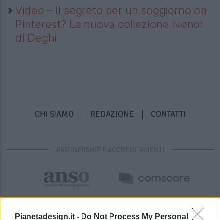
Video – Il segreto per un soggiorno da
Pinterest? La nuova collezione Ivenor
di Deghi
CHI SIAMO
REDAZIONE
CONTATTI
PARTNERSHIP E ACCREDITAMENTI
Pianetadesign.it -
Do Not Process My Personal