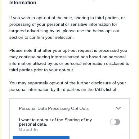
Information
If you wish to opt-out of the sale, sharing to third parties, or
processing of your personal or sensitive information for
targeted advertising by us, please use the below opt-out
© 2026 - Pianeta Design - P.IVA 04827280654 - Testata
section to confirm your selection.
Registrata Al Tribunale Di Nocera Inferiore N. 8/2020 - RG N.
1336/2020
Please note that after your opt-out request is processed you
ISCRIZIONE AL ROC N. 35792 – ISCRITTA ALL’ANSO
may continue seeing interest-based ads based on personal
(ASSOCIAZIONE NAZIONALE STAMPA ONLINE)
information utilized by us or personal information disclosed to
third parties prior to your opt-out.
PRIVACY E NOTIFICHE
You may separately opt-out of the further disclosure of your
personal information by third parties on the IAB’s list of
PREFERENZE PRIVACY
downstream participants.
MAPPA DEL SITO
Personal Data Processing Opt Outs
This information may also be disclosed by us to third parties
on the IAB’s List of Downstream Participants that may further
I want to opt-out of the Sharing of my
disclose it to other third parties.
personal data.
Opted In