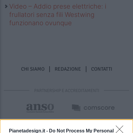
Video – Addio prese elettriche: i
frullatori senza fili Westwing
funzionano ovunque
CHI SIAMO
REDAZIONE
CONTATTI
PARTNERSHIP E ACCREDITAMENTI
Pianetadesign.it -
Do Not Process My Personal