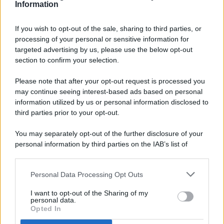
Information
If you wish to opt-out of the sale, sharing to third parties, or
processing of your personal or sensitive information for
targeted advertising by us, please use the below opt-out
© 2026 - Pianeta Design - P.IVA 04827280654 - Testata
section to confirm your selection.
Registrata Al Tribunale Di Nocera Inferiore N. 8/2020 - RG N.
1336/2020
Please note that after your opt-out request is processed you
ISCRIZIONE AL ROC N. 35792 – ISCRITTA ALL’ANSO
may continue seeing interest-based ads based on personal
(ASSOCIAZIONE NAZIONALE STAMPA ONLINE)
information utilized by us or personal information disclosed to
third parties prior to your opt-out.
PRIVACY E NOTIFICHE
You may separately opt-out of the further disclosure of your
personal information by third parties on the IAB’s list of
PREFERENZE PRIVACY
downstream participants.
MAPPA DEL SITO
Personal Data Processing Opt Outs
This information may also be disclosed by us to third parties
on the IAB’s List of Downstream Participants that may further
I want to opt-out of the Sharing of my
disclose it to other third parties.
personal data.
Opted In