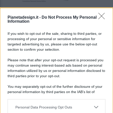
Pianetadesign.it -
Do Not Process My Personal
Information
If you wish to opt-out of the sale, sharing to third parties, or
processing of your personal or sensitive information for
targeted advertising by us, please use the below opt-out
© 2026 - Pianeta Design - P.IVA 04827280654 - Testata
section to confirm your selection.
Registrata Al Tribunale Di Nocera Inferiore N. 8/2020 - RG N.
1336/2020
Please note that after your opt-out request is processed you
ISCRIZIONE AL ROC N. 35792 – ISCRITTA ALL’ANSO
may continue seeing interest-based ads based on personal
(ASSOCIAZIONE NAZIONALE STAMPA ONLINE)
information utilized by us or personal information disclosed to
third parties prior to your opt-out.
PRIVACY E NOTIFICHE
You may separately opt-out of the further disclosure of your
personal information by third parties on the IAB’s list of
PREFERENZE PRIVACY
downstream participants.
MAPPA DEL SITO
Personal Data Processing Opt Outs
This information may also be disclosed by us to third parties