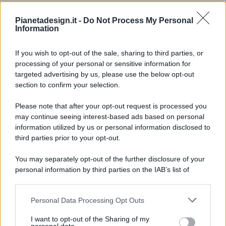
Pianetadesign.it -
Do Not Process My Personal
Information
If you wish to opt-out of the sale, sharing to third parties, or
processing of your personal or sensitive information for
targeted advertising by us, please use the below opt-out
© 2026 - Pianeta Design - P.IVA 04827280654 - Testata
section to confirm your selection.
Registrata Al Tribunale Di Nocera Inferiore N. 8/2020 - RG N.
1336/2020
Please note that after your opt-out request is processed you
ISCRIZIONE AL ROC N. 35792 – ISCRITTA ALL’ANSO
may continue seeing interest-based ads based on personal
(ASSOCIAZIONE NAZIONALE STAMPA ONLINE)
information utilized by us or personal information disclosed to
third parties prior to your opt-out.
PRIVACY E NOTIFICHE
You may separately opt-out of the further disclosure of your
personal information by third parties on the IAB’s list of
PREFERENZE PRIVACY
downstream participants.
MAPPA DEL SITO
Personal Data Processing Opt Outs
This information may also be disclosed by us to third parties
on the IAB’s List of Downstream Participants that may further
I want to opt-out of the Sharing of my
disclose it to other third parties.