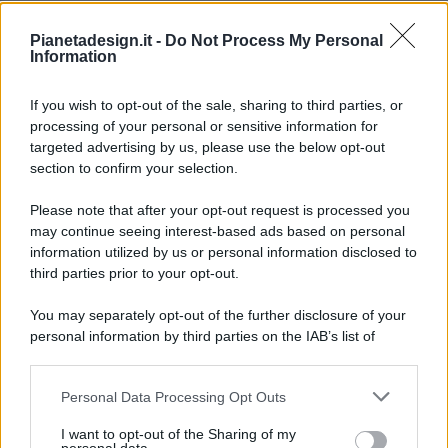
Pianetadesign.it -
Do Not Process My Personal
Information
If you wish to opt-out of the sale, sharing to third parties, or
processing of your personal or sensitive information for
targeted advertising by us, please use the below opt-out
© 2026 - Pianeta Design - P.IVA 04827280654 - Testata
section to confirm your selection.
Registrata Al Tribunale Di Nocera Inferiore N. 8/2020 - RG N.
1336/2020
Please note that after your opt-out request is processed you
ISCRIZIONE AL ROC N. 35792 – ISCRITTA ALL’ANSO
may continue seeing interest-based ads based on personal
(ASSOCIAZIONE NAZIONALE STAMPA ONLINE)
information utilized by us or personal information disclosed to
third parties prior to your opt-out.
PRIVACY E NOTIFICHE
You may separately opt-out of the further disclosure of your
personal information by third parties on the IAB’s list of
PREFERENZE PRIVACY
downstream participants.
MAPPA DEL SITO
Personal Data Processing Opt Outs
This information may also be disclosed by us to third parties
on the IAB’s List of Downstream Participants that may further
I want to opt-out of the Sharing of my
disclose it to other third parties.