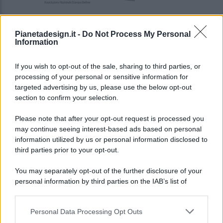
Pianetadesign.it -
Do Not Process My Personal
Information
If you wish to opt-out of the sale, sharing to third parties, or
processing of your personal or sensitive information for
targeted advertising by us, please use the below opt-out
© 2026 - Pianeta Design - P.IVA 04827280654 - Testata
section to confirm your selection.
Registrata Al Tribunale Di Nocera Inferiore N. 8/2020 - RG N.
1336/2020
Please note that after your opt-out request is processed you
ISCRIZIONE AL ROC N. 35792 – ISCRITTA ALL’ANSO
may continue seeing interest-based ads based on personal
(ASSOCIAZIONE NAZIONALE STAMPA ONLINE)
information utilized by us or personal information disclosed to
third parties prior to your opt-out.
PRIVACY E NOTIFICHE
You may separately opt-out of the further disclosure of your
personal information by third parties on the IAB’s list of
PREFERENZE PRIVACY
downstream participants.
MAPPA DEL SITO
Personal Data Processing Opt Outs
This information may also be disclosed by us to third parties