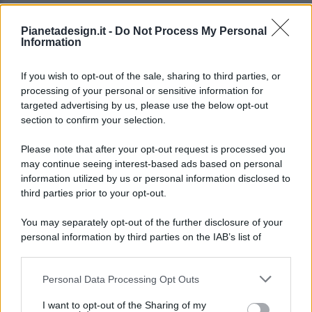
Pianetadesign.it -
Do Not Process My Personal
Information
If you wish to opt-out of the sale, sharing to third parties, or
processing of your personal or sensitive information for
targeted advertising by us, please use the below opt-out
© 2026 - Pianeta Design - P.IVA 04827280654 - Testata
section to confirm your selection.
Registrata Al Tribunale Di Nocera Inferiore N. 8/2020 - RG N.
1336/2020
Please note that after your opt-out request is processed you
ISCRIZIONE AL ROC N. 35792 – ISCRITTA ALL’ANSO
may continue seeing interest-based ads based on personal
(ASSOCIAZIONE NAZIONALE STAMPA ONLINE)
information utilized by us or personal information disclosed to
third parties prior to your opt-out.
PRIVACY E NOTIFICHE
You may separately opt-out of the further disclosure of your
personal information by third parties on the IAB’s list of
PREFERENZE PRIVACY
downstream participants.
MAPPA DEL SITO
Personal Data Processing Opt Outs
This information may also be disclosed by us to third parties
on the IAB’s List of Downstream Participants that may further
I want to opt-out of the Sharing of my
disclose it to other third parties.