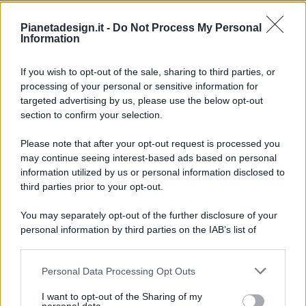
Pianetadesign.it -
Do Not Process My Personal
Information
If you wish to opt-out of the sale, sharing to third parties, or
processing of your personal or sensitive information for
targeted advertising by us, please use the below opt-out
© 2026 - Pianeta Design - P.IVA 04827280654 - Testata
section to confirm your selection.
Registrata Al Tribunale Di Nocera Inferiore N. 8/2020 - RG N.
1336/2020
Please note that after your opt-out request is processed you
ISCRIZIONE AL ROC N. 35792 – ISCRITTA ALL’ANSO
may continue seeing interest-based ads based on personal
(ASSOCIAZIONE NAZIONALE STAMPA ONLINE)
information utilized by us or personal information disclosed to
third parties prior to your opt-out.
PRIVACY E NOTIFICHE
You may separately opt-out of the further disclosure of your
personal information by third parties on the IAB’s list of
PREFERENZE PRIVACY
downstream participants.
MAPPA DEL SITO
Personal Data Processing Opt Outs
This information may also be disclosed by us to third parties
on the IAB’s List of Downstream Participants that may further
I want to opt-out of the Sharing of my
disclose it to other third parties.