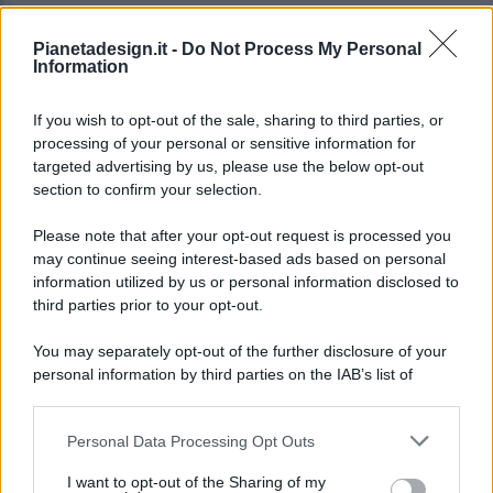
Pianetadesign.it -
Do Not Process My Personal
Information
If you wish to opt-out of the sale, sharing to third parties, or
processing of your personal or sensitive information for
targeted advertising by us, please use the below opt-out
© 2026 - Pianeta Design - P.IVA 04827280654 - Testata
section to confirm your selection.
Registrata Al Tribunale Di Nocera Inferiore N. 8/2020 - RG N.
1336/2020
Please note that after your opt-out request is processed you
ISCRIZIONE AL ROC N. 35792 – ISCRITTA ALL’ANSO
may continue seeing interest-based ads based on personal
(ASSOCIAZIONE NAZIONALE STAMPA ONLINE)
information utilized by us or personal information disclosed to
third parties prior to your opt-out.
PRIVACY E NOTIFICHE
You may separately opt-out of the further disclosure of your
personal information by third parties on the IAB’s list of
PREFERENZE PRIVACY
downstream participants.
MAPPA DEL SITO
Personal Data Processing Opt Outs
This information may also be disclosed by us to third parties
on the IAB’s List of Downstream Participants that may further
I want to opt-out of the Sharing of my
disclose it to other third parties.