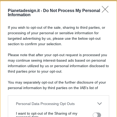
Pianetadesign.it -
Do Not Process My Personal
Information
If you wish to opt-out of the sale, sharing to third parties, or
processing of your personal or sensitive information for
targeted advertising by us, please use the below opt-out
© 2026 - Pianeta Design - P.IVA 04827280654 - Testata
section to confirm your selection.
Registrata Al Tribunale Di Nocera Inferiore N. 8/2020 - RG N.
1336/2020
Please note that after your opt-out request is processed you
ISCRIZIONE AL ROC N. 35792 – ISCRITTA ALL’ANSO
may continue seeing interest-based ads based on personal
(ASSOCIAZIONE NAZIONALE STAMPA ONLINE)
information utilized by us or personal information disclosed to
third parties prior to your opt-out.
PRIVACY E NOTIFICHE
You may separately opt-out of the further disclosure of your
personal information by third parties on the IAB’s list of
PREFERENZE PRIVACY
downstream participants.
MAPPA DEL SITO
Personal Data Processing Opt Outs
This information may also be disclosed by us to third parties
on the IAB’s List of Downstream Participants that may further
I want to opt-out of the Sharing of my
disclose it to other third parties.