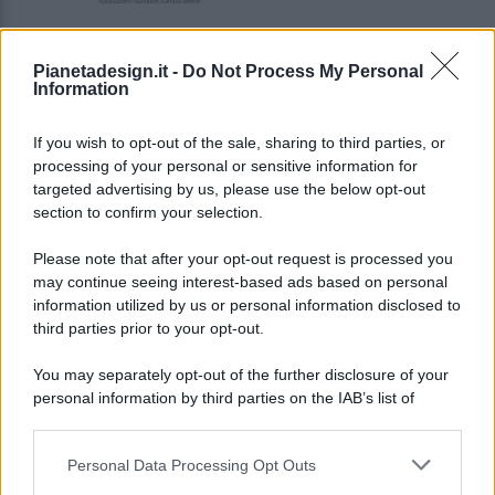
Pianetadesign.it -
Do Not Process My Personal
Information
If you wish to opt-out of the sale, sharing to third parties, or
processing of your personal or sensitive information for
targeted advertising by us, please use the below opt-out
© 2026 - Pianeta Design - P.IVA 04827280654 - Testata
section to confirm your selection.
Registrata Al Tribunale Di Nocera Inferiore N. 8/2020 - RG N.
1336/2020
Please note that after your opt-out request is processed you
ISCRIZIONE AL ROC N. 35792 – ISCRITTA ALL’ANSO
may continue seeing interest-based ads based on personal
(ASSOCIAZIONE NAZIONALE STAMPA ONLINE)
information utilized by us or personal information disclosed to
third parties prior to your opt-out.
PRIVACY E NOTIFICHE
You may separately opt-out of the further disclosure of your
personal information by third parties on the IAB’s list of
PREFERENZE PRIVACY
downstream participants.
MAPPA DEL SITO
Personal Data Processing Opt Outs
This information may also be disclosed by us to third parties
on the IAB’s List of Downstream Participants that may further