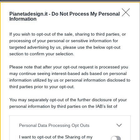
Pianetadesign.it -
Do Not Process My Personal
Information
If you wish to opt-out of the sale, sharing to third parties, or
processing of your personal or sensitive information for
targeted advertising by us, please use the below opt-out
© 2026 - Pianeta Design - P.IVA 04827280654 - Testata
section to confirm your selection.
Registrata Al Tribunale Di Nocera Inferiore N. 8/2020 - RG N.
1336/2020
Please note that after your opt-out request is processed you
ISCRIZIONE AL ROC N. 35792 – ISCRITTA ALL’ANSO
may continue seeing interest-based ads based on personal
(ASSOCIAZIONE NAZIONALE STAMPA ONLINE)
information utilized by us or personal information disclosed to
third parties prior to your opt-out.
PRIVACY E NOTIFICHE
You may separately opt-out of the further disclosure of your
personal information by third parties on the IAB’s list of
PREFERENZE PRIVACY
downstream participants.
MAPPA DEL SITO
Personal Data Processing Opt Outs
This information may also be disclosed by us to third parties
on the IAB’s List of Downstream Participants that may further
I want to opt-out of the Sharing of my
disclose it to other third parties.