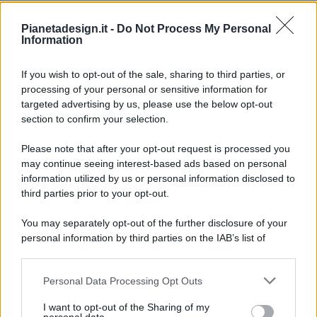
Pianetadesign.it -
Do Not Process My Personal
Information
If you wish to opt-out of the sale, sharing to third parties, or
processing of your personal or sensitive information for
targeted advertising by us, please use the below opt-out
© 2026 - Pianeta Design - P.IVA 04827280654 - Testata
section to confirm your selection.
Registrata Al Tribunale Di Nocera Inferiore N. 8/2020 - RG N.
1336/2020
Please note that after your opt-out request is processed you
ISCRIZIONE AL ROC N. 35792 – ISCRITTA ALL’ANSO
may continue seeing interest-based ads based on personal
(ASSOCIAZIONE NAZIONALE STAMPA ONLINE)
information utilized by us or personal information disclosed to
third parties prior to your opt-out.
PRIVACY E NOTIFICHE
You may separately opt-out of the further disclosure of your
personal information by third parties on the IAB’s list of
PREFERENZE PRIVACY
downstream participants.
MAPPA DEL SITO
Personal Data Processing Opt Outs
This information may also be disclosed by us to third parties
on the IAB’s List of Downstream Participants that may further
I want to opt-out of the Sharing of my
disclose it to other third parties.