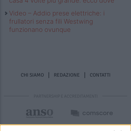
casa 4 volte più grande: ecco dove
Video – Addio prese elettriche: i
frullatori senza fili Westwing
funzionano ovunque
CHI SIAMO
REDAZIONE
CONTATTI
PARTNERSHIP E ACCREDITAMENTI