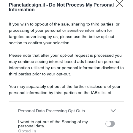
Pianetadesign.it -
Do Not Process My Personal
Information
If you wish to opt-out of the sale, sharing to third parties, or
processing of your personal or sensitive information for
targeted advertising by us, please use the below opt-out
© 2026 - Pianeta Design - P.IVA 04827280654 - Testata
section to confirm your selection.
Registrata Al Tribunale Di Nocera Inferiore N. 8/2020 - RG N.
1336/2020
Please note that after your opt-out request is processed you
ISCRIZIONE AL ROC N. 35792 – ISCRITTA ALL’ANSO
may continue seeing interest-based ads based on personal
(ASSOCIAZIONE NAZIONALE STAMPA ONLINE)
information utilized by us or personal information disclosed to
third parties prior to your opt-out.
PRIVACY E NOTIFICHE
You may separately opt-out of the further disclosure of your
personal information by third parties on the IAB’s list of
PREFERENZE PRIVACY
downstream participants.
MAPPA DEL SITO
Personal Data Processing Opt Outs
This information may also be disclosed by us to third parties
on the IAB’s List of Downstream Participants that may further
I want to opt-out of the Sharing of my
disclose it to other third parties.
personal data.
Opted In