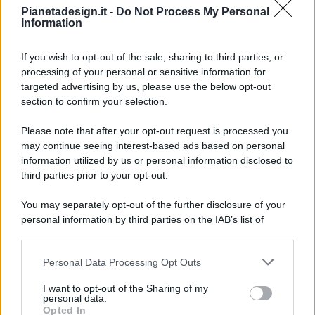
Pianetadesign.it -
Do Not Process My Personal
Information
If you wish to opt-out of the sale, sharing to third parties, or
processing of your personal or sensitive information for
targeted advertising by us, please use the below opt-out
© 2026 - Pianeta Design - P.IVA 04827280654 - Testata
section to confirm your selection.
Registrata Al Tribunale Di Nocera Inferiore N. 8/2020 - RG N.
1336/2020
Please note that after your opt-out request is processed you
ISCRIZIONE AL ROC N. 35792 – ISCRITTA ALL’ANSO
may continue seeing interest-based ads based on personal
(ASSOCIAZIONE NAZIONALE STAMPA ONLINE)
information utilized by us or personal information disclosed to
third parties prior to your opt-out.
PRIVACY E NOTIFICHE
You may separately opt-out of the further disclosure of your
personal information by third parties on the IAB’s list of
PREFERENZE PRIVACY
downstream participants.
MAPPA DEL SITO
Personal Data Processing Opt Outs
This information may also be disclosed by us to third parties
on the IAB’s List of Downstream Participants that may further
I want to opt-out of the Sharing of my
disclose it to other third parties.
personal data.
Opted In