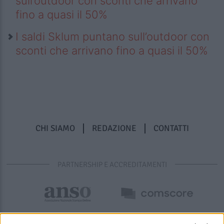
sull’outdoor con sconti che arrivano
fino a quasi il 50%
I saldi Sklum puntano sull’outdoor con
sconti che arrivano fino a quasi il 50%
CHI SIAMO
REDAZIONE
CONTATTI
PARTNERSHIP E ACCREDITAMENTI