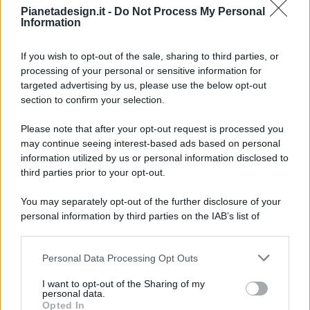
Pianetadesign.it -
Do Not Process My Personal
Information
If you wish to opt-out of the sale, sharing to third parties, or
processing of your personal or sensitive information for
targeted advertising by us, please use the below opt-out
© 2026 - Pianeta Design - P.IVA 04827280654 - Testata
section to confirm your selection.
Registrata Al Tribunale Di Nocera Inferiore N. 8/2020 - RG N.
1336/2020
Please note that after your opt-out request is processed you
ISCRIZIONE AL ROC N. 35792 – ISCRITTA ALL’ANSO
may continue seeing interest-based ads based on personal
(ASSOCIAZIONE NAZIONALE STAMPA ONLINE)
information utilized by us or personal information disclosed to
third parties prior to your opt-out.
PRIVACY E NOTIFICHE
You may separately opt-out of the further disclosure of your
personal information by third parties on the IAB’s list of
PREFERENZE PRIVACY
downstream participants.
MAPPA DEL SITO
Personal Data Processing Opt Outs
This information may also be disclosed by us to third parties
on the IAB’s List of Downstream Participants that may further
I want to opt-out of the Sharing of my
disclose it to other third parties.
personal data.
Opted In