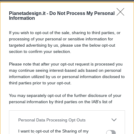
Pianetadesign.it -
Do Not Process My Personal
Information
If you wish to opt-out of the sale, sharing to third parties, or
processing of your personal or sensitive information for
targeted advertising by us, please use the below opt-out
© 2026 - Pianeta Design - P.IVA 04827280654 - Testata
section to confirm your selection.
Registrata Al Tribunale Di Nocera Inferiore N. 8/2020 - RG N.
1336/2020
Please note that after your opt-out request is processed you
ISCRIZIONE AL ROC N. 35792 – ISCRITTA ALL’ANSO
may continue seeing interest-based ads based on personal
(ASSOCIAZIONE NAZIONALE STAMPA ONLINE)
information utilized by us or personal information disclosed to
third parties prior to your opt-out.
PRIVACY E NOTIFICHE
You may separately opt-out of the further disclosure of your
personal information by third parties on the IAB’s list of
PREFERENZE PRIVACY
downstream participants.
MAPPA DEL SITO
Personal Data Processing Opt Outs
This information may also be disclosed by us to third parties
on the IAB’s List of Downstream Participants that may further
I want to opt-out of the Sharing of my
disclose it to other third parties.