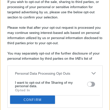
If you wish to opt-out of the sale, sharing to third parties, or
processing of your personal or sensitive information for
targeted advertising by us, please use the below opt-out
© 2026 - Pianeta Design - P.IVA 04827280654 - Testata
section to confirm your selection.
Registrata Al Tribunale Di Nocera Inferiore N. 8/2020 - RG N.
1336/2020
Please note that after your opt-out request is processed you
ISCRIZIONE AL ROC N. 35792 – ISCRITTA ALL’ANSO
may continue seeing interest-based ads based on personal
(ASSOCIAZIONE NAZIONALE STAMPA ONLINE)
information utilized by us or personal information disclosed to
third parties prior to your opt-out.
PRIVACY E NOTIFICHE
You may separately opt-out of the further disclosure of your
personal information by third parties on the IAB’s list of
PREFERENZE PRIVACY
downstream participants.
MAPPA DEL SITO
Personal Data Processing Opt Outs
This information may also be disclosed by us to third parties
on the IAB’s List of Downstream Participants that may further
I want to opt-out of the Sharing of my
disclose it to other third parties.
personal data.
Opted In
CONFIRM