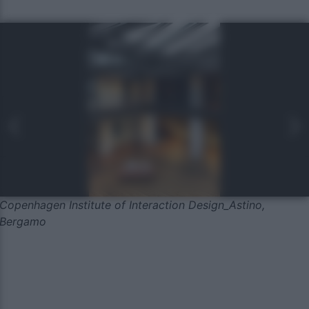
Copenhagen Institute of Interaction Design_Astino,
Bergamo