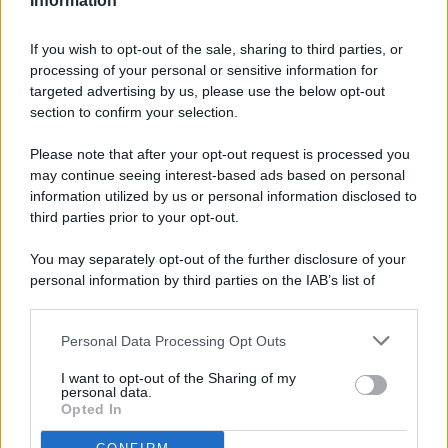
Information
If you wish to opt-out of the sale, sharing to third parties, or
processing of your personal or sensitive information for
targeted advertising by us, please use the below opt-out
© 2026 - Pianeta Design - P.IVA 04827280654 - Testata
section to confirm your selection.
Registrata Al Tribunale Di Nocera Inferiore N. 8/2020 - RG N.
1336/2020
Please note that after your opt-out request is processed you
ISCRIZIONE AL ROC N. 35792 – ISCRITTA ALL’ANSO
may continue seeing interest-based ads based on personal
(ASSOCIAZIONE NAZIONALE STAMPA ONLINE)
information utilized by us or personal information disclosed to
third parties prior to your opt-out.
PRIVACY E NOTIFICHE
You may separately opt-out of the further disclosure of your
personal information by third parties on the IAB’s list of
PREFERENZE PRIVACY
downstream participants.
MAPPA DEL SITO
Personal Data Processing Opt Outs
This information may also be disclosed by us to third parties
on the IAB’s List of Downstream Participants that may further
I want to opt-out of the Sharing of my
disclose it to other third parties.
personal data.
Opted In