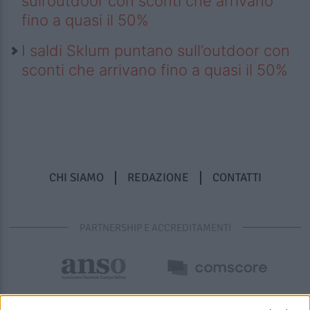
sull’outdoor con sconti che arrivano
fino a quasi il 50%
I saldi Sklum puntano sull’outdoor con
sconti che arrivano fino a quasi il 50%
CHI SIAMO
REDAZIONE
CONTATTI
PARTNERSHIP E ACCREDITAMENTI