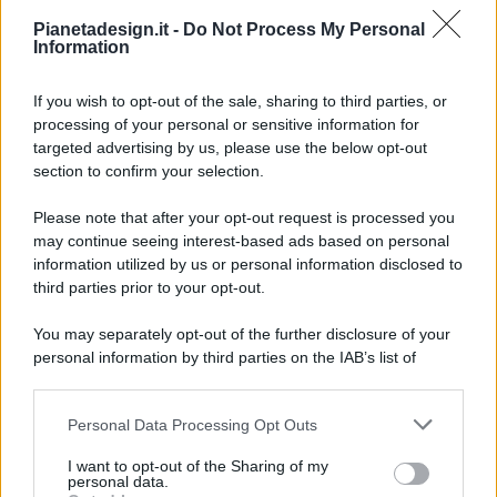
Pianetadesign.it -
Do Not Process My Personal
Information
If you wish to opt-out of the sale, sharing to third parties, or
processing of your personal or sensitive information for
targeted advertising by us, please use the below opt-out
© 2026 - Pianeta Design - P.IVA 04827280654 - Testata
section to confirm your selection.
Registrata Al Tribunale Di Nocera Inferiore N. 8/2020 - RG N.
1336/2020
Please note that after your opt-out request is processed you
ISCRIZIONE AL ROC N. 35792 – ISCRITTA ALL’ANSO
may continue seeing interest-based ads based on personal
(ASSOCIAZIONE NAZIONALE STAMPA ONLINE)
information utilized by us or personal information disclosed to
third parties prior to your opt-out.
PRIVACY E NOTIFICHE
You may separately opt-out of the further disclosure of your
personal information by third parties on the IAB’s list of
PREFERENZE PRIVACY
downstream participants.
MAPPA DEL SITO
Personal Data Processing Opt Outs
This information may also be disclosed by us to third parties
on the IAB’s List of Downstream Participants that may further
I want to opt-out of the Sharing of my
disclose it to other third parties.
personal data.