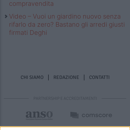
compravendita
Video – Vuoi un giardino nuovo senza
rifarlo da zero? Bastano gli arredi giusti
firmati Deghi
CHI SIAMO
REDAZIONE
CONTATTI
PARTNERSHIP E ACCREDITAMENTI