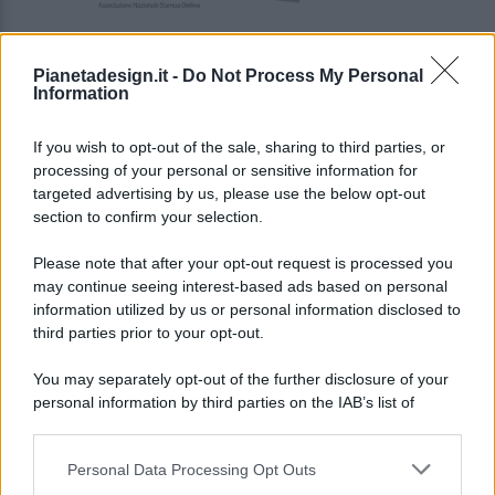
Pianetadesign.it -
Do Not Process My Personal
Information
If you wish to opt-out of the sale, sharing to third parties, or
processing of your personal or sensitive information for
targeted advertising by us, please use the below opt-out
© 2026 - Pianeta Design - P.IVA 04827280654 - Testata
section to confirm your selection.
Registrata Al Tribunale Di Nocera Inferiore N. 8/2020 - RG N.
1336/2020
Please note that after your opt-out request is processed you
ISCRIZIONE AL ROC N. 35792 – ISCRITTA ALL’ANSO
may continue seeing interest-based ads based on personal
(ASSOCIAZIONE NAZIONALE STAMPA ONLINE)
information utilized by us or personal information disclosed to
third parties prior to your opt-out.
PRIVACY E NOTIFICHE
You may separately opt-out of the further disclosure of your
personal information by third parties on the IAB’s list of
PREFERENZE PRIVACY
downstream participants.
MAPPA DEL SITO
Personal Data Processing Opt Outs
This information may also be disclosed by us to third parties