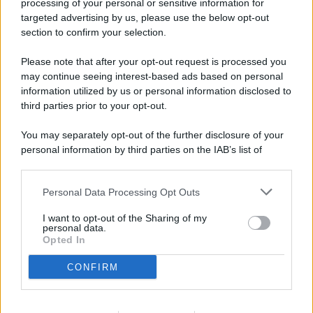
processing of your personal or sensitive information for
targeted advertising by us, please use the below opt-out
© 2026 - Pianeta Design - P.IVA 04827280654 - Testata
section to confirm your selection.
Registrata Al Tribunale Di Nocera Inferiore N. 8/2020 - RG N.
1336/2020
Please note that after your opt-out request is processed you
ISCRIZIONE AL ROC N. 35792 – ISCRITTA ALL’ANSO
may continue seeing interest-based ads based on personal
(ASSOCIAZIONE NAZIONALE STAMPA ONLINE)
information utilized by us or personal information disclosed to
third parties prior to your opt-out.
PRIVACY E NOTIFICHE
You may separately opt-out of the further disclosure of your
personal information by third parties on the IAB’s list of
PREFERENZE PRIVACY
downstream participants.
MAPPA DEL SITO
Personal Data Processing Opt Outs
This information may also be disclosed by us to third parties
on the IAB’s List of Downstream Participants that may further
I want to opt-out of the Sharing of my
disclose it to other third parties.
personal data.
Opted In
CONFIRM