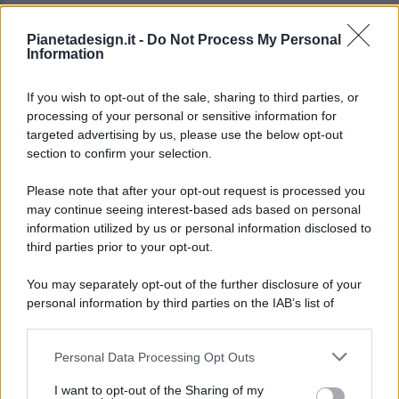
Pianetadesign.it -
Do Not Process My Personal
Information
If you wish to opt-out of the sale, sharing to third parties, or
processing of your personal or sensitive information for
targeted advertising by us, please use the below opt-out
© 2026 - Pianeta Design - P.IVA 04827280654 - Testata
section to confirm your selection.
Registrata Al Tribunale Di Nocera Inferiore N. 8/2020 - RG N.
1336/2020
Please note that after your opt-out request is processed you
ISCRIZIONE AL ROC N. 35792 – ISCRITTA ALL’ANSO
may continue seeing interest-based ads based on personal
(ASSOCIAZIONE NAZIONALE STAMPA ONLINE)
information utilized by us or personal information disclosed to
third parties prior to your opt-out.
PRIVACY E NOTIFICHE
You may separately opt-out of the further disclosure of your
personal information by third parties on the IAB’s list of
PREFERENZE PRIVACY
downstream participants.
MAPPA DEL SITO
Personal Data Processing Opt Outs
This information may also be disclosed by us to third parties
on the IAB’s List of Downstream Participants that may further
I want to opt-out of the Sharing of my
disclose it to other third parties.