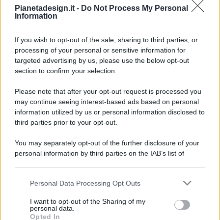
Pianetadesign.it -
Do Not Process My Personal
Information
If you wish to opt-out of the sale, sharing to third parties, or
processing of your personal or sensitive information for
targeted advertising by us, please use the below opt-out
© 2026 - Pianeta Design - P.IVA 04827280654 - Testata
section to confirm your selection.
Registrata Al Tribunale Di Nocera Inferiore N. 8/2020 - RG N.
1336/2020
Please note that after your opt-out request is processed you
ISCRIZIONE AL ROC N. 35792 – ISCRITTA ALL’ANSO
may continue seeing interest-based ads based on personal
(ASSOCIAZIONE NAZIONALE STAMPA ONLINE)
information utilized by us or personal information disclosed to
third parties prior to your opt-out.
PRIVACY E NOTIFICHE
You may separately opt-out of the further disclosure of your
personal information by third parties on the IAB’s list of
PREFERENZE PRIVACY
downstream participants.
MAPPA DEL SITO
Personal Data Processing Opt Outs
This information may also be disclosed by us to third parties
on the IAB’s List of Downstream Participants that may further
I want to opt-out of the Sharing of my
disclose it to other third parties.
personal data.
Opted In