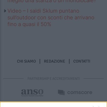
meglio una stanza o un monolocale?
Video – I saldi Sklum puntano
sull’outdoor con sconti che arrivano
fino a quasi il 50%
CHI SIAMO
REDAZIONE
CONTATTI
PARTNERSHIP E ACCREDITAMENTI