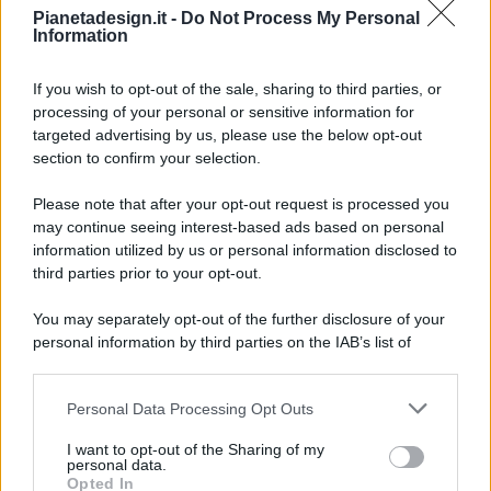
Pianetadesign.it -
Do Not Process My Personal
Information
If you wish to opt-out of the sale, sharing to third parties, or
processing of your personal or sensitive information for
targeted advertising by us, please use the below opt-out
© 2026 - Pianeta Design - P.IVA 04827280654 - Testata
section to confirm your selection.
Registrata Al Tribunale Di Nocera Inferiore N. 8/2020 - RG N.
1336/2020
Please note that after your opt-out request is processed you
ISCRIZIONE AL ROC N. 35792 – ISCRITTA ALL’ANSO
may continue seeing interest-based ads based on personal
(ASSOCIAZIONE NAZIONALE STAMPA ONLINE)
information utilized by us or personal information disclosed to
third parties prior to your opt-out.
PRIVACY E NOTIFICHE
You may separately opt-out of the further disclosure of your
personal information by third parties on the IAB’s list of
PREFERENZE PRIVACY
downstream participants.
MAPPA DEL SITO
Personal Data Processing Opt Outs
This information may also be disclosed by us to third parties
on the IAB’s List of Downstream Participants that may further
I want to opt-out of the Sharing of my
disclose it to other third parties.
personal data.
Opted In