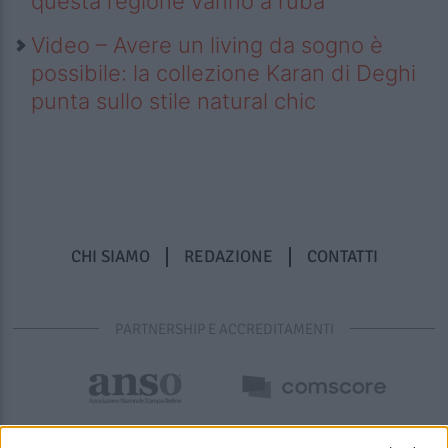
questa regione vanno a ruba
Video – Avere un living da sogno è
possibile: la collezione Karan di Deghi
punta sullo stile natural chic
CHI SIAMO
REDAZIONE
CONTATTI
PARTNERSHIP E ACCREDITAMENTI