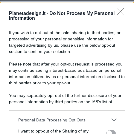
Pianetadesign.it -
Do Not Process My Personal
Information
If you wish to opt-out of the sale, sharing to third parties, or
processing of your personal or sensitive information for
targeted advertising by us, please use the below opt-out
© 2026 - Pianeta Design - P.IVA 04827280654 - Testata
section to confirm your selection.
Registrata Al Tribunale Di Nocera Inferiore N. 8/2020 - RG N.
1336/2020
Please note that after your opt-out request is processed you
ISCRIZIONE AL ROC N. 35792 – ISCRITTA ALL’ANSO
may continue seeing interest-based ads based on personal
(ASSOCIAZIONE NAZIONALE STAMPA ONLINE)
information utilized by us or personal information disclosed to
third parties prior to your opt-out.
PRIVACY E NOTIFICHE
You may separately opt-out of the further disclosure of your
personal information by third parties on the IAB’s list of
PREFERENZE PRIVACY
downstream participants.
MAPPA DEL SITO
Personal Data Processing Opt Outs
This information may also be disclosed by us to third parties
on the IAB’s List of Downstream Participants that may further
I want to opt-out of the Sharing of my
disclose it to other third parties.