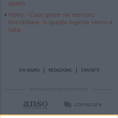
spazio
Video – Case green nel mercato
immobiliare: in questa regione vanno a
ruba
CHI SIAMO
REDAZIONE
CONTATTI
PARTNERSHIP E ACCREDITAMENTI