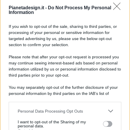
Pianetadesign.it -
Do Not Process My Personal
Information
If you wish to opt-out of the sale, sharing to third parties, or
processing of your personal or sensitive information for
targeted advertising by us, please use the below opt-out
© 2026 - Pianeta Design - P.IVA 04827280654 - Testata
section to confirm your selection.
Registrata Al Tribunale Di Nocera Inferiore N. 8/2020 - RG N.
1336/2020
Please note that after your opt-out request is processed you
ISCRIZIONE AL ROC N. 35792 – ISCRITTA ALL’ANSO
may continue seeing interest-based ads based on personal
(ASSOCIAZIONE NAZIONALE STAMPA ONLINE)
information utilized by us or personal information disclosed to
third parties prior to your opt-out.
PRIVACY E NOTIFICHE
You may separately opt-out of the further disclosure of your
personal information by third parties on the IAB’s list of
PREFERENZE PRIVACY
downstream participants.
MAPPA DEL SITO
Personal Data Processing Opt Outs
This information may also be disclosed by us to third parties
on the IAB’s List of Downstream Participants that may further
I want to opt-out of the Sharing of my
disclose it to other third parties.
personal data.