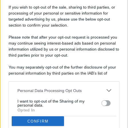
If you wish to opt-out of the sale, sharing to third parties, or
processing of your personal or sensitive information for
targeted advertising by us, please use the below opt-out
© 2026 - Pianeta Design - P.IVA 04827280654 - Testata
section to confirm your selection.
Registrata Al Tribunale Di Nocera Inferiore N. 8/2020 - RG N.
1336/2020
Please note that after your opt-out request is processed you
ISCRIZIONE AL ROC N. 35792 – ISCRITTA ALL’ANSO
may continue seeing interest-based ads based on personal
(ASSOCIAZIONE NAZIONALE STAMPA ONLINE)
information utilized by us or personal information disclosed to
third parties prior to your opt-out.
PRIVACY E NOTIFICHE
You may separately opt-out of the further disclosure of your
personal information by third parties on the IAB’s list of
PREFERENZE PRIVACY
downstream participants.
MAPPA DEL SITO
Personal Data Processing Opt Outs
This information may also be disclosed by us to third parties
on the IAB’s List of Downstream Participants that may further
I want to opt-out of the Sharing of my
disclose it to other third parties.
personal data.
Opted In
CONFIRM